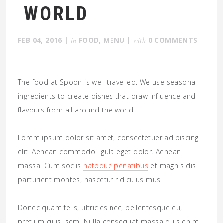
WORLD
FEB 04, 2016
|
in
FOOD
,
MENU
|
with
0 COMMENTS
The food at Spoon is well travelled. We use seasonal
ingredients to create dishes that draw influence and
flavours from all around the world.
Lorem ipsum dolor sit amet, consectetuer adipiscing
elit. Aenean commodo ligula eget dolor. Aenean
massa. Cum sociis
natoque penatibus
et magnis dis
parturient montes, nascetur ridiculus mus.
Donec quam felis, ultricies nec, pellentesque eu,
pretium quis, sem. Nulla consequat massa quis enim.