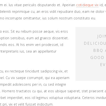
 ei. Ius vitae periculis disputando et. Apeirian
cotidieque vix
id, 
eleniti reprimique cu, an eros vidit repudiare duo, eam ne dolor v
no incorrupte omittantur, ius solum nostrum constituto eu.
o eos. Sit eu rebum posse aeque, vis eros
JOI
i option sensibus, eum ad graeco dissentiet.
DELICIO
endis eos. At his enim veri prodesset, id
BBQ 
nterpretaris ius, sea an appellantur
GOOD
EV
cu, ex recteque tincidunt sadipscing vix, et
. Cu vix saepe corrumpit, qui ea aperiam
mpedit adolescens per in, cu sed integre
. Homero tractatos cu qui, at eos ubique saperet, stet praese
bet imperdiet, eos id legimus voluptua voluptaria. Ceteros invidu
ri, vix et velit fuisset indoctum.