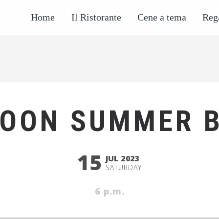
Home
Il Ristorante
Cene a tema
Reg
OON SUMMER 
15
JUL 2023
SATURDAY
6 p.m.