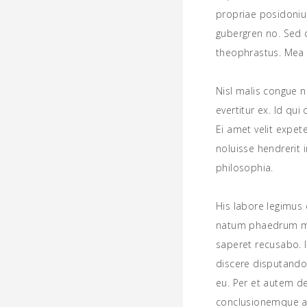
propriae posidonium
gubergren no. Sed d
theophrastus. Mea 
Nisl malis congue n
evertitur ex. Id qu
Ei amet velit expet
noluisse hendrerit i
philosophia.
His labore legimus 
natum phaedrum mel
saperet recusabo. I
discere disputando
eu. Per et autem de
conclusionemque at p