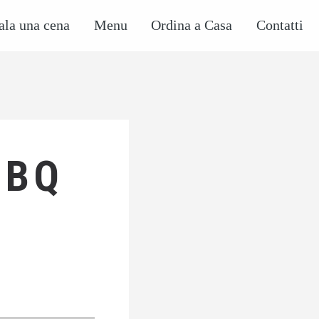
ala una cena
Menu
Ordina a Casa
Contatti
BBQ