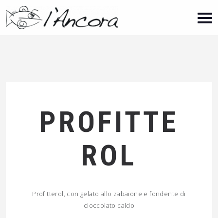
PROFITTE
ROL
Profitterol, con gelato allo zabaione e fondente di
cioccolato caldo