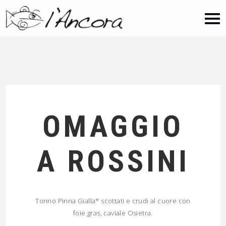
OMAGGIO
A ROSSINI
Tonno Pinna Gialla* scottati e crudi al cuore con
foie gras, caviale Osietra.