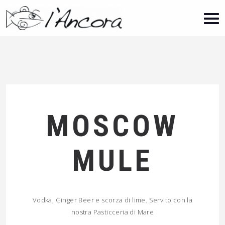
MOSCOW
MULE
Vodka, Ginger Beer e scorza di lime. Servito con la
nostra Pasticceria di Mare