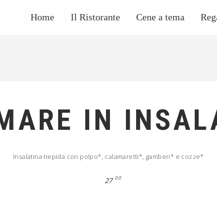
Home
Il Ristorante
Cene a tema
Reg
 MARE IN INSAL
Insalatina tiepida con polpo*, calamaretti*, gamberi* e cozze*
00
27