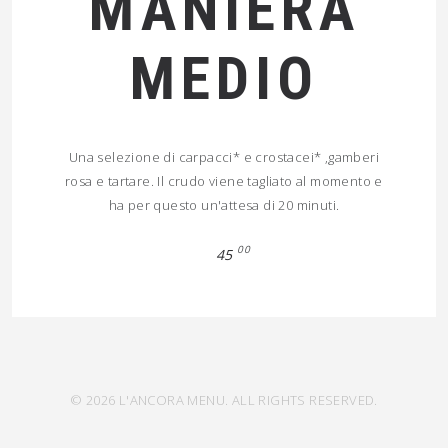
MANIERA
MEDIO
Una selezione di carpacci* e crostacei* ,gamberi
rosa e tartare. Il crudo viene tagliato al momento e
ha per questo un'attesa di 20 minuti.
00
45
© 2026 L'ANCORA MENU. ALL RIGHTS RESERVED.